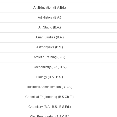
Art Education (B.A.Ed.)
Art History (B.A.)
Art Studio (B.A.)
Asian Studies (B.A.)
Astrophysics (B.S.)
Athletic Training (B.S.)
Biochemistry (B.A., B.S.)
Biology (B.A., B.S.)
Business Administration (B.B.A.)
Chemical Engineering (B.S.Ch.E.)
Chemistry (B.A., B.S., B.S.Ed.)
Civil Engineering (B.S.C.E.)