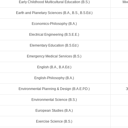
Early Childhood Multicultural Education (B.S.)
Мно
Earth and Planetary Sciences (B.A., B.S., B.S.Ed.)
Economics-Philosophy (B.A.)
Electrical Engineering (B.S.E.E.)
Elementary Education (B.S.Ed.)
Emergency Medical Services (B.S.)
English (B.A., B.A.Ed.)
English-Philosophy (B.A.)
Environmental Planning & Design (B.A.E.P.D.)
Э
Environmental Science (B.S.)
European Studies (B.A.)
Exercise Science (B.S.)