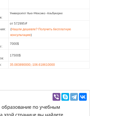
Университет Нью-Мексико -Альбукерке
я:
от 572995
₽
ния:
(
Нашли дешевле? Получить бесплатную
консультацию
)
7000$
т:
17500$
ра:
:
35.083890000,-106.618610000
е образование по учебным
На этой странице вы найдете