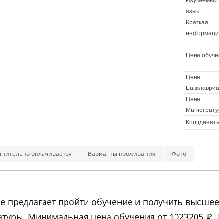
Изучаемый
язык:
Краткая
информаци
Цена обуче
Цена
Бакалавриа
Цена
Магистрату
Координаты
лнительно оплачивается
Варианты проживания
Фото
llege предлагает пройти обучение и получить высш
атуры. Минимальная цена обучения от 1023205
₽
.