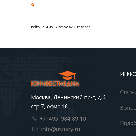
9
Рейтинг:
4
из 5 / всего:
8256
голосов
ИНФО
Стать
Москва, Ленинский пр-т, д.6,
стр.7, офис 16
Вопро
+7 (495) 984-89-10
Подоб
info@ustudy.ru