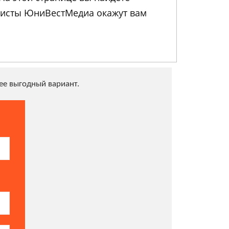
листы ЮниВестМедиа окажут вам
е выгодный вариант.