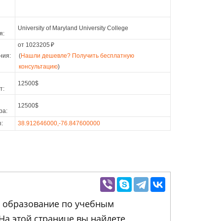
University of Maryland University College
я:
от 1023205
₽
ния:
(
Нашли дешевле? Получить бесплатную
консультацию
)
12500$
т:
12500$
ра:
:
38.912646000,-76.847600000
ее образование по учебным
 На этой странице вы найдете