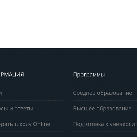
РМАЦИЯ
Программы
и
Среднее образование
сы и ответы
Высшее образование
рать школу Online
Подготовка к университ