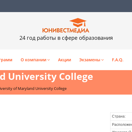
24 год работы в сфере образования
грамм
О компании
Акции
Экзамены
F.A.Q.
d University College
versity of Maryland University College
Страна:
Расположен