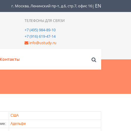
EN
г. Москва, Ленинский пр-т, д.6, стр.7, офис 16
|
ТЕЛЕФОНЫ ДЛЯ СВЯЗИ
+7 (495) 984-89-10
+7 (916) 619-47-14
info@ustudy.ru
Контакты
США
ие:
Адельфи