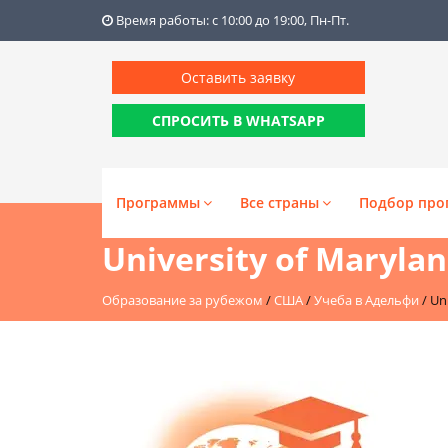
Время работы: с 10:00 до 19:00, Пн-Пт.
Оставить заявку
СПРОСИТЬ В WHATSAPP
Программы
Все страны
Подбор про
University of Marylan
Образование за рубежом
/
США
/
Учеба в Адельфи
/
Uni