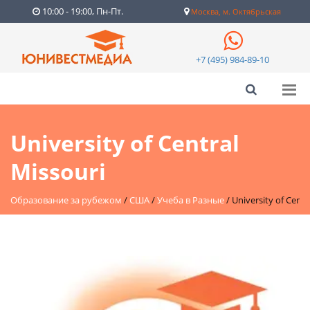
10:00 - 19:00, Пн-Пт.
Москва, м. Октябрьская
+7 (495) 984-89-10
University of Central
Missouri
Образование за рубежом
/
США
/
Учеба в Разные
/
University of Centr