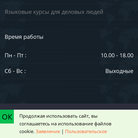
Языковые курсы для деловых людей
Время работы
Пн - Пт :
10.00 - 18.00
Сб - Вс :
Выходные
©2003-2026. ООО "ЮниВестМедиа". Информация на сайте носит
ОК
Продолжая использовать сайт, вы
ознакомительный характер и не является публичной офертой,
соглашаетесь на использование файлов
определяемой положениями статьи 437 Гражданского кодекса РФ
cookie.
Заявление
|
Пользовательское
|
Пользовательское соглашение