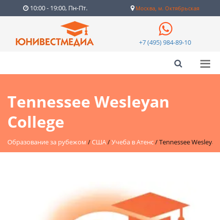
10:00 - 19:00, Пн-Пт.
Москва, м. Октябрьская
+7 (495) 984-89-10
Tennessee Wesleyan
College
Образование за рубежом
/
США
/
Учеба в Атенс
/
Tennessee Wesleyan 