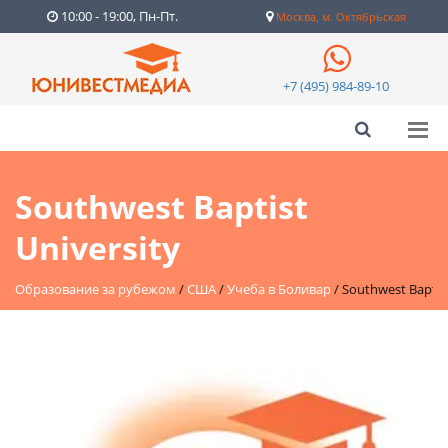
10:00 - 19:00, Пн-Пт.
Москва, м. Октябрьская
+7 (495) 984-89-10
Southwest Baptist
University
Образование за рубежом
/
США
/
Учеба в Боливар
/
Southwest Baptist