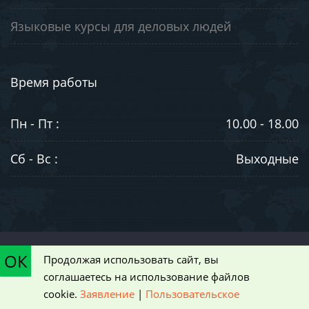
Языковые курсы для деловых людей
Время работы
Пн - Пт :
10.00 - 18.00
Сб - Вс :
Выходные
©2003-2026. ООО "ЮниВестМедиа". Информация на сайте носит
ОК
Продолжая использовать сайт, вы
ознакомительный характер и не является публичной офертой,
соглашаетесь на использование файлов
определяемой положениями статьи 437 Гражданского кодекса РФ
cookie.
Заявление
|
Пользовательское
|
Пользовательское соглашение