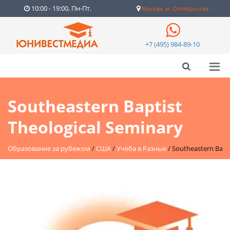
10:00 - 19:00, Пн-Пт.
Москва, м. Октябрьская
+7 (495) 984-89-10
Southeastern Baptist
Theological Seminary
Образование за рубежом
/
США
/
Учеба в Разные
/
Southeastern Bapti