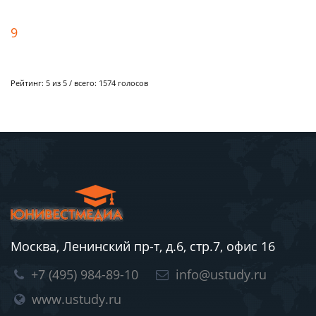
9
Рейтинг:
5
из 5 / всего:
1574
голосов
Москва, Ленинский пр-т, д.6, стр.7, офис 16
+7 (495) 984-89-10
info@ustudy.ru
www.ustudy.ru