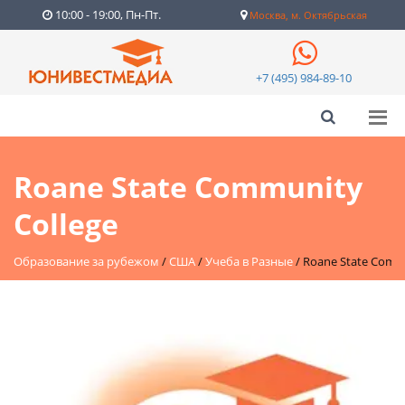
10:00 - 19:00, Пн-Пт.
Москва, м. Октябрьская
+7 (495) 984-89-10
Roane State Community
College
Образование за рубежом
/
США
/
Учеба в Разные
/
Roane State Commu