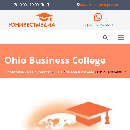
10:00 - 19:00, Пн-Пт.
Москва, м. Октябрьская
+7 (495) 984-89-10
Ohio Business College
Образование за рубежом
/
США
/
Учеба в Разные
/
Ohio Business Coll