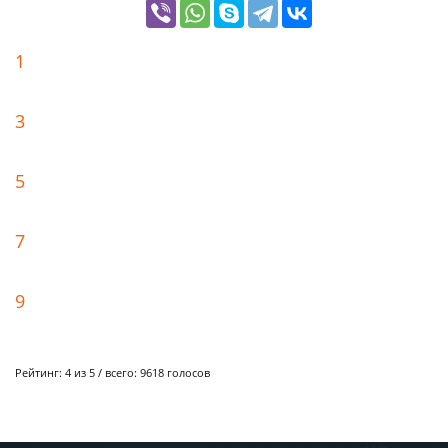
1
3
5
7
9
Рейтинг:
4
из 5 / всего:
9618
голосов