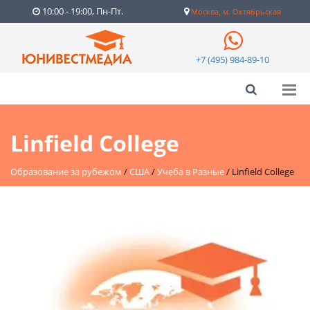
10:00 - 19:00, Пн-Пт.
Москва, м. Октябрьская
+7 (495) 984-89-10
Linfield College
Образование за рубежом
/
США
/
Учеба в Разные
/
Linfield College