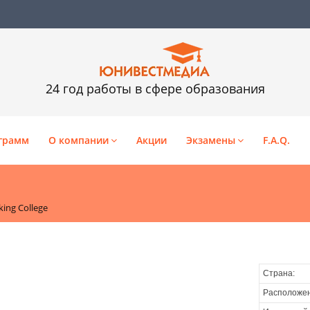
24 год работы в сфере образования
грамм
О компании
Акции
Экзамены
F.A.Q.
ing College
Страна:
Расположен