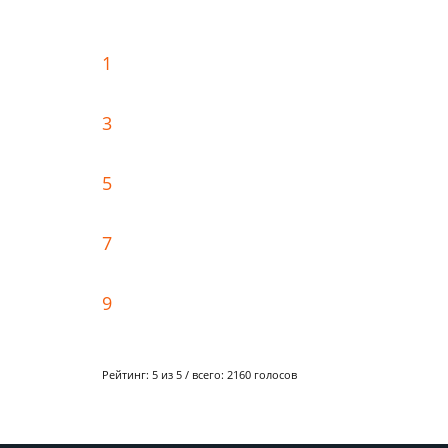
1
3
5
7
9
Рейтинг:
5
из 5 / всего:
2160
голосов