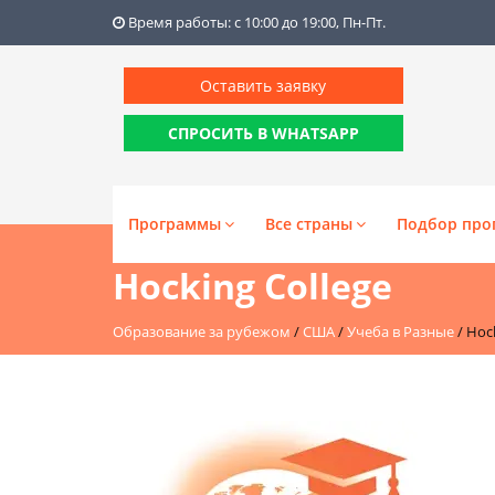
Время работы: с 10:00 до 19:00, Пн-Пт.
Оставить заявку
СПРОСИТЬ В WHATSAPP
Программы
Все страны
Подбор про
Hocking College
Образование за рубежом
/
США
/
Учеба в Разные
/
Hock