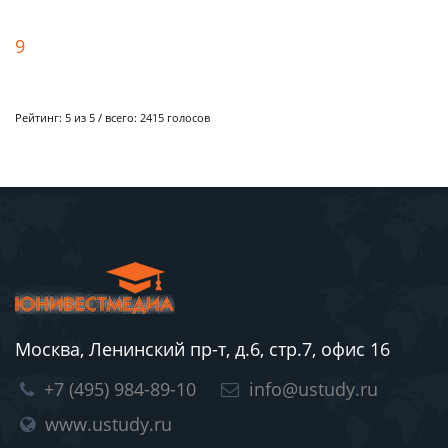
9
Рейтинг:
5
из 5 / всего:
2415
голосов
Москва, Ленинский пр-т, д.6, стр.7, офис 16
+7 (495) 984-89-10
info@ustudy.ru
www.ustudy.ru