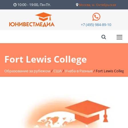
10:00 - 19:00, Пн-Пт.
Москва, м. Октябрьская
+7 (495) 984-89-10
Fort Lewis College
Образование за рубежом
/
США
/
Учеба в Разные
/
Fort Lewis College