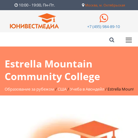
10:00 - 19:00, Пн-Пт.
Москва, м. Октябрьская
+7 (495) 984-89-10
Estrella Mountain
Community College
Образование за рубежом
/
США
/
Учеба в Авондейл
/
Estrella Mounta