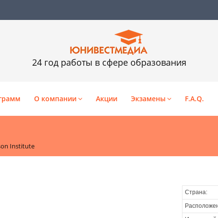
24 год работы в сфере образования
грамм
О компании
Акции
Экзамены
F.A.Q.
son Institute
Страна:
Расположен