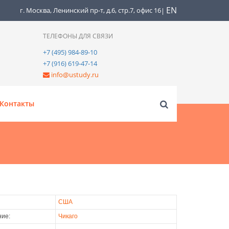
EN
г. Москва, Ленинский пр-т, д.6, стр.7, офис 16
|
ТЕЛЕФОНЫ ДЛЯ СВЯЗИ
+7 (495) 984-89-10
+7 (916) 619-47-14
info@ustudy.ru
Контакты
США
ие:
Чикаго