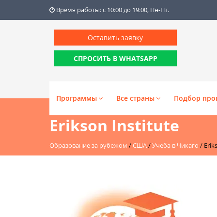
Время работы: с 10:00 до 19:00, Пн-Пт.
Оставить заявку
СПРОСИТЬ В WHATSAPP
Программы
Все страны
Подбор про
Erikson Institute
Образование за рубежом
/
США
/
Учеба в Чикаго
/
Erik