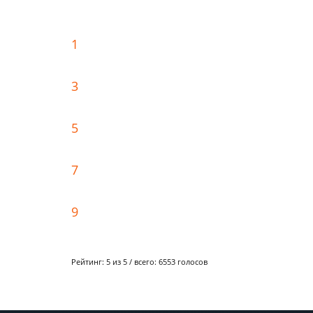
1
3
5
7
9
Рейтинг:
5
из 5 / всего:
6553
голосов