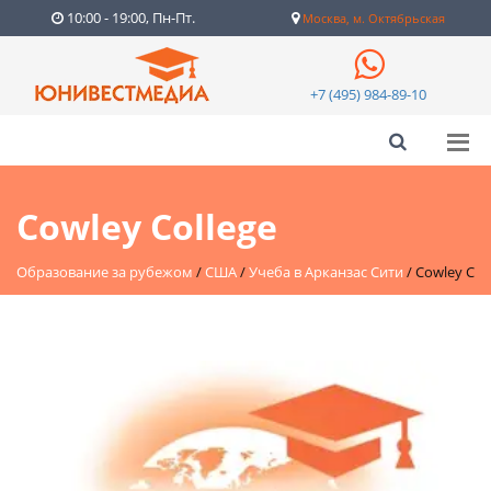
10:00 - 19:00, Пн-Пт.
Москва, м. Октябрьская
+7 (495) 984-89-10
Cowley College
Образование за рубежом
/
США
/
Учеба в Арканзас Сити
/
Cowley Col