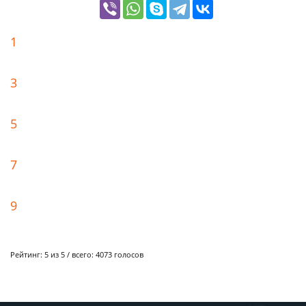
1
3
5
7
9
Рейтинг:
5
из 5 / всего:
4073
голосов