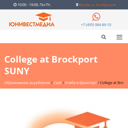
10:00 - 19:00, Пн-Пт.
Москва, м. Октябрьская
+7 (495) 984-89-10
College at Brockport
SUNY
Образование за рубежом
/
США
/
Учеба в Брокпорт
/
College at Broc