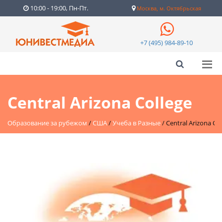
10:00 - 19:00, Пн-Пт.
Москва, м. Октябрьская
+7 (495) 984-89-10
Central Arizona College
Образование за рубежом
/
США
/
Учеба в Разные
/
Central Arizona Co