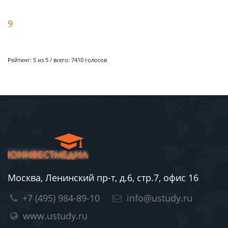
9
Рейтинг:
5
из 5 / всего:
7410
голосов
Москва, Ленинский пр-т, д.6, стр.7, офис 16
+7 (495) 984-89-10
info@ustudy.ru
www.ustudy.ru