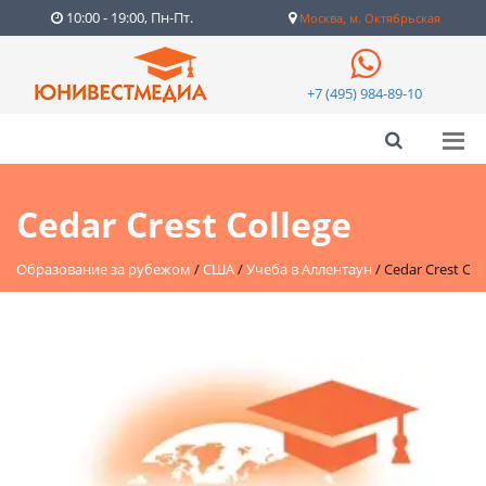
10:00 - 19:00, Пн-Пт.
Москва, м. Октябрьская
+7 (495) 984-89-10
Cedar Crest College
Образование за рубежом
/
США
/
Учеба в Аллентаун
/
Cedar Crest Col