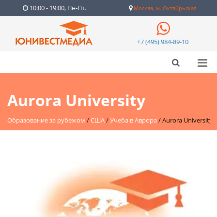
10:00 - 19:00, Пн-Пт.
Москва, м. Октябрьская
+7 (495) 984-89-10
Aurora University
Образование за рубежом
/
США
/
Учеба в Аврора
/
Aurora University