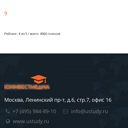
9
Рейтинг:
4
из 5 / всего:
4060
голосов
Москва, Ленинский пр-т, д.6, стр.7, офис 16
+7 (495) 984-89-10
info@ustudy.ru
www.ustudy.ru