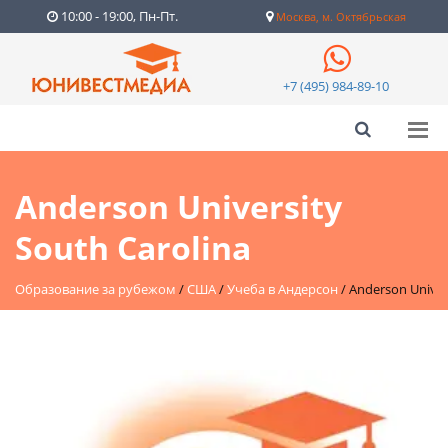
10:00 - 19:00, Пн-Пт.
Москва, м. Октябрьская
+7 (495) 984-89-10
Anderson University
South Carolina
Образование за рубежом
/
США
/
Учеба в Андерсон
/
Anderson Univer