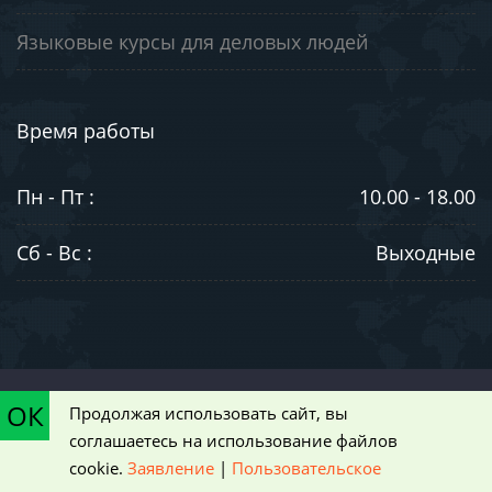
Языковые курсы для деловых людей
Время работы
Пн - Пт :
10.00 - 18.00
Сб - Вс :
Выходные
©2003-2026. ООО "ЮниВестМедиа". Информация на сайте носит
ОК
Продолжая использовать сайт, вы
ознакомительный характер и не является публичной офертой,
соглашаетесь на использование файлов
определяемой положениями статьи 437 Гражданского кодекса РФ
cookie.
Заявление
|
Пользовательское
|
Пользовательское соглашение