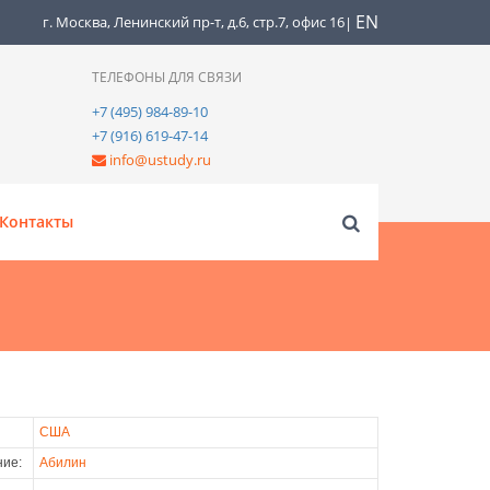
EN
г. Москва, Ленинский пр-т, д.6, стр.7, офис 16
|
ТЕЛЕФОНЫ ДЛЯ СВЯЗИ
+7 (495) 984-89-10
+7 (916) 619-47-14
info@ustudy.ru
Контакты
США
ие:
Абилин