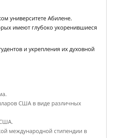
ком университете Абилене.
торых имеют глубоко укоренившиеся
удентов и укрепления их духовной
ма.
лларов США в виде различных
 США.
кой международной стипендии в