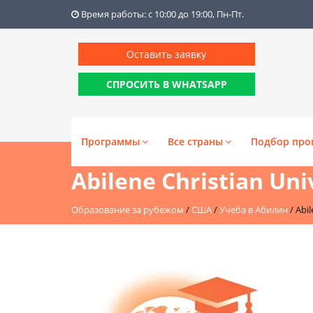
Время работы: с 10:00 до 19:00, Пн-Пт.
Оставить заявку
СПРОСИТЬ В WHATSAPP
Программы
Все страны
Подбор про
Abilene Christian Uni
Образование за рубежом
/
США
/
Учеба в Абилин
/
Abil