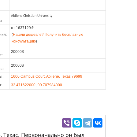
Abilene Christian University
я:
от 1637129
₽
ния:
(
Нашли дешевле? Получить бесплатную
консультацию
)
20000$
т:
20000$
ра:
ы:
1600 Campus Court, Abilene, Texas 79699
:
32.471622000,-99.707984000
е, Техас. Первоначально он был