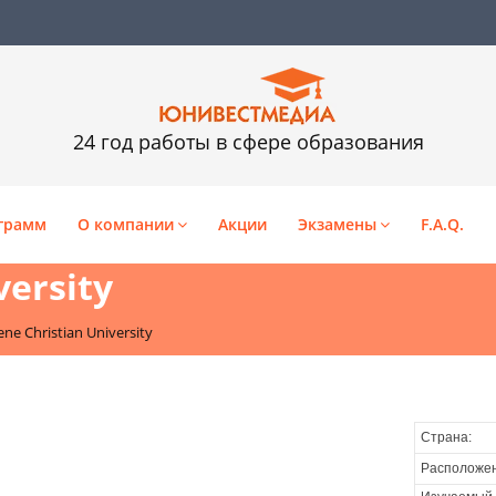
24 год работы в сфере образования
грамм
О компании
Акции
Экзамены
F.A.Q.
versity
ene Christian University
Страна:
Расположен