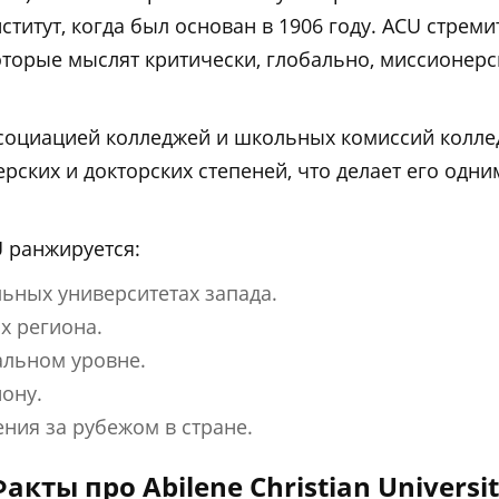
ститут, когда был основан в 1906 году. ACU стреми
оторые мыслят критически, глобально, миссионерс
социацией колледжей и школьных комиссий колле
ерских и докторских степеней, что делает его одн
U ранжируется:
льных университетах запада.
х региона.
альном уровне.
ону.
ния за рубежом в стране.
акты про Abilene Christian Universi