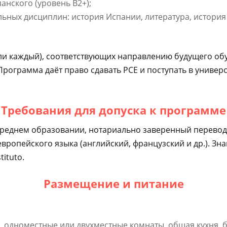
анского (уровень B2+);
ных дисциплин: история Испании, литература, история и
ели каждый), соответствующих направлению будущего об
рограмма даёт право сдавать PCE и поступать в универ
Требования для допуска к программе
 о среднем образовании, нотариально заверенный перевод
 европейского языка (английский, французский и др.). 
ituto.
Размещение и питание
одноместные или двухместные комнаты, общая кухня, б