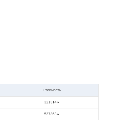
Стоимость
321314
Р
537363
Р