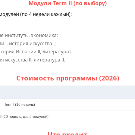
Модули Term II (по выбору)
модулей (по 4 недели каждый):
е институты, экономика;
 I, история искусства I;
ория Испании II, литература I;
 искусства II, литература II.
Стоимость программы (2026)
Term I (16 недель)
II (20 недель, все 5 модулей)
Что входит