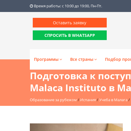
Время работы: с 10:00 до 19:00, Пн-Пт.
Оставить заявку
СПРОСИТЬ В WHATSAPP
Программы
Все страны
Подбор про
Подготовка к посту
Malaca Instituto в М
Образование за рубежом
/
Испания
/
Учеба в Малага
/