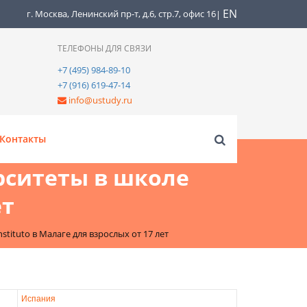
EN
г. Москва, Ленинский пр-т, д.6, стр.7, офис 16
|
ТЕЛЕФОНЫ ДЛЯ СВЯЗИ
+7 (495) 984-89-10
+7 (916) 619-47-14
info@ustudy.ru
Контакты
рситеты в школе
ет
tituto в Малаге для взрослых от 17 лет
Испания