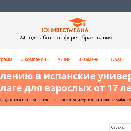
24 год работы в сфере образования
грамм
О компании
Акции
Экзамены
F.A.Q.
плению в испанские униве
алаге для взрослых от 17 л
Подготовка к поступлению в испанские университеты в школе Malaca Ins
Страна: