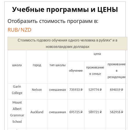
Учебные программы и ЦЕНЫ
Отобразить стоимость программ в:
RUB/
NZD
Стоимость годового обучения одного человека в рублях* и в
новозеландских долларах
цена
проживание
школа
город
тип школы
проживание
обучение
в
в семье
резиденции
Garin
Nelson
смешанная
735933
Р
529774
Р
694019
Р
College
Mount
Albert
Auckland
смешанная
695725
Р
589721
Р
562916
Р
Grammar
School