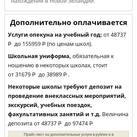
нахождения в Новой Зеландии.
Дополнительно оплачивается
Услуги опекуна на учебный год:
от
48737
Р
до
155959
Р
(по ценам школ).
Школьная униформа,
обязательная к
ношению в некоторых школах, стоит
от
31679
Р
до
38989
Р
.
Некоторые школы требуют депозит на
проведение внеклассных мероприятий,
экскурсий, учебных поездок,
факультативных занятий и т.д.
Величина
депозита от
48737
Р
до
97474
Р
Прайс-лист на дополнительные услуги в рублях и в