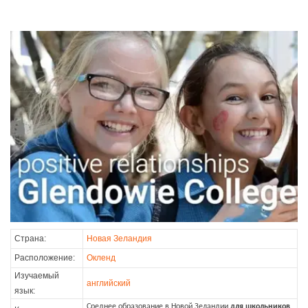
Страна:
Новая Зеландия
Расположение:
Окленд
Изучаемый
английский
язык:
Среднее образование в Новой Зеландии
для школьников