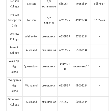
Nelson
для
Nelson
665264
Р
495658
Р
568764
Р
College
мальчиков
Nelson
для
College for
Nelson
662827
Р
494927
Р
570226
Р
девочек
Girls
Onslow
Wellington
смешанная
633585
Р
578512
Р
-
College
Rosehill
Auckland
смешанная
662827
Р
552681
Р
-
College
Wakatipu
1419474
High
Queenstown
смешанная
включено**
-
Р
School
Wanganui
High
Wanganui
смешанная
633585
Р
480062
Р
-
School
Glendowie
Auckland
смешанная
731059
Р
603855
Р
-
College