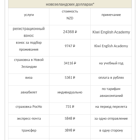
новозеландских долларах*
стоимость
услуги
примечание
NZD
регистрационный
24368
Kiwi English Academy
Р
взнос
взнос за подбор
9747
Р
Kiwi English Academy
проживания
страховка в Новой
34116
Р
на учебный год
Зеландии
виза
5361
Р
оплата в рублях
по тарифам
авиабилет
индивидуально
авиакомпаний
страховка РосНо
731
Р
на период перелета
экспресс-почта
5848
Р
за одно отправление
трансфер
3898
Р
в одну сторону