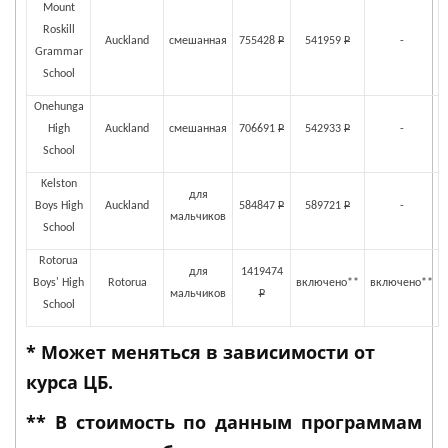
Mount
Roskill
Auckland
смешанная
755428
Р
541959
Р
-
Grammar
School
Onehunga
High
Auckland
смешанная
706691
Р
542933
Р
-
School
Kelston
для
Boys High
Auckland
584847
Р
589721
Р
-
мальчиков
School
Rotorua
для
1419474
Boys' High
Rotorua
включено**
включено**
мальчиков
Р
School
* Может меняться в зависимости от
курса ЦБ.
** В стоимость по данным программам