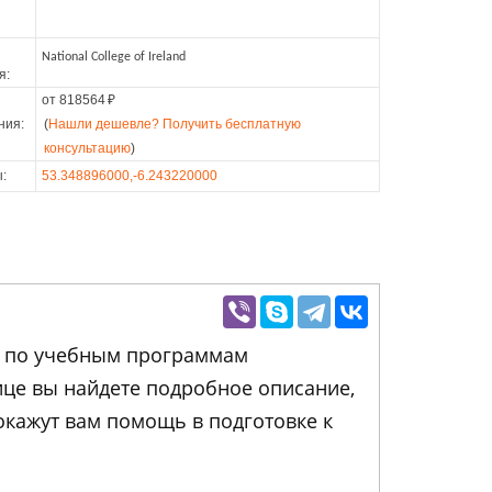
National College of Ireland
я:
от 818564
₽
ния:
(
Нашли дешевле? Получить бесплатную
консультацию
)
:
53.348896000,-6.243220000
ие по учебным программам
нице вы найдете подробное описание,
кажут вам помощь в подготовке к