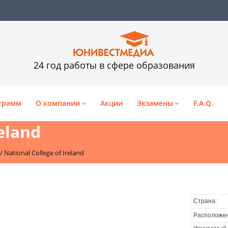
24 год работы в сфере образования
грамм
О компании
Акции
Экзамены
F.A.Q.
reland
/
National College of Ireland
Страна:
Расположен