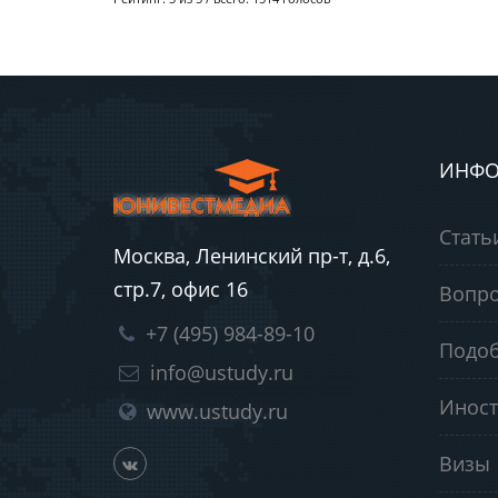
ИНФО
Стать
Москва, Ленинский пр-т, д.6,
стр.7, офис 16
Вопро
+7 (495) 984-89-10
Подоб
info@ustudy.ru
Иност
www.ustudy.ru
Визы