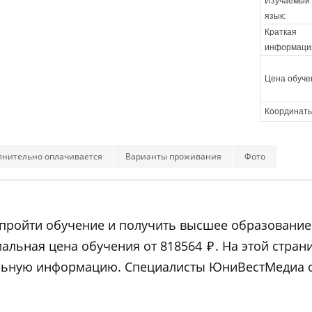
Изучаемый
язык:
Краткая
информаци
Цена обуче
Координаты
лнительно оплачивается
Варианты проживания
Фото
ает пройти обучение и получить высшее образован
альная цена обучения от 818564
₽
. На этой стра
ельную информацию. Специалисты ЮниВестМедиа о