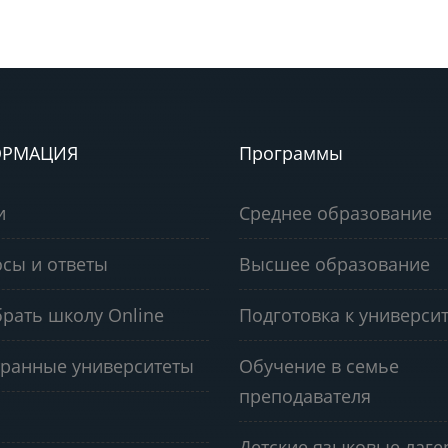
РМАЦИЯ
Программы
и
Среднее образование
сы и ответы
Высшее образование
рать школу Online
Подготовка к университ
ранные университеты
Обучение в семье
преподавателя
Детские языковые лаге