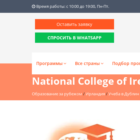
Время работы: с 10:00 до 19:00, Пн-Пт.
Оставить заявку
СПРОСИТЬ В WHATSAPP
Программы
Все страны
Подбор про
National College of I
Образование за рубежом
/
Ирландия
/
Учеба в Дублин