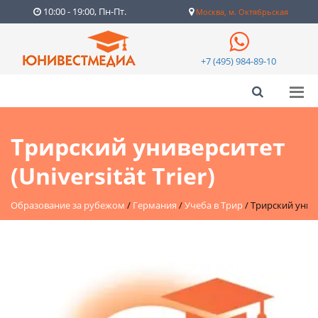
10:00 - 19:00, Пн-Пт.
Москва, м. Октябрьская
+7 (495) 984-89-10
Трирский университет
(Universität Trier)
Образование за рубежом
/
Германия
/
Учеба в Трир
/
Трирский универ