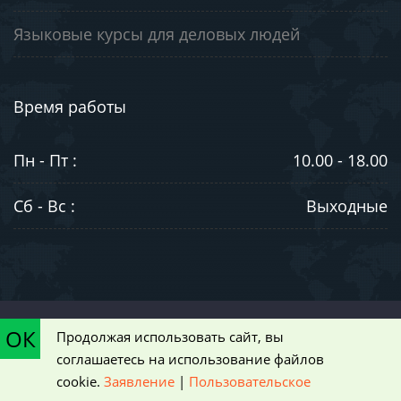
Языковые курсы для деловых людей
Время работы
Пн - Пт :
10.00 - 18.00
Сб - Вс :
Выходные
©2003-2026. ООО "ЮниВестМедиа". Информация на сайте носит
ОК
Продолжая использовать сайт, вы
ознакомительный характер и не является публичной офертой,
соглашаетесь на использование файлов
определяемой положениями статьи 437 Гражданского кодекса РФ
cookie.
Заявление
|
Пользовательское
|
Пользовательское соглашение