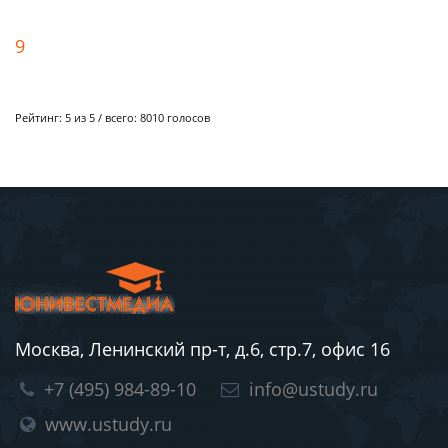
9
Рейтинг:
5
из 5 / всего:
8010
голосов
Москва, Ленинский пр-т, д.6, стр.7, офис 16
+7 (495) 984-89-10
info@ustudy.ru
www.ustudy.ru