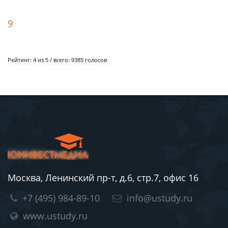
9
Рейтинг:
4
из 5 / всего:
9385
голосов
Москва, Ленинский пр-т, д.6, стр.7, офис 16
+7 (495) 984-89-10
info@ustudy.ru
www.ustudy.ru