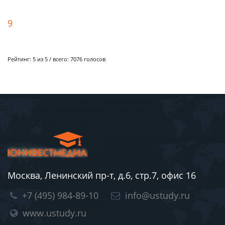
9
Рейтинг:
5
из 5 / всего:
7076
голосов
Москва, Ленинский пр-т, д.6, стр.7, офис 16
+7 (495) 984-89-10
info@ustudy.ru
www.ustudy.ru