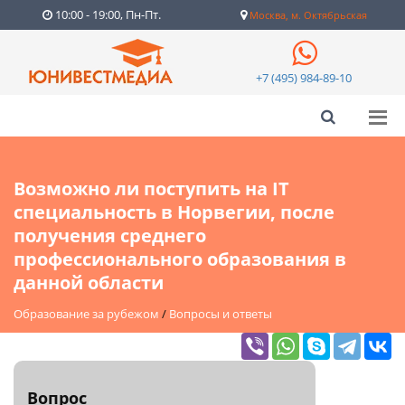
10:00 - 19:00, Пн-Пт.
Москва, м. Октябрьская
+7 (495) 984-89-10
Возможно ли поступить на IT
специальность в Норвегии, после
получения среднего
профессионального образования в
данной области
Образование за рубежом
/
Вопросы и ответы
Вопрос