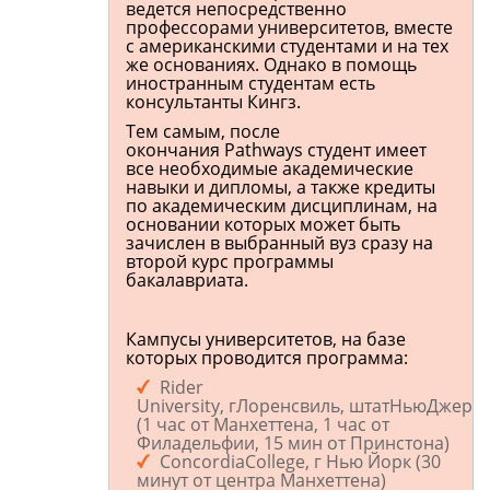
ведется непосредственно
профессорами университетов, вместе
с американскими студентами и на тех
же основаниях. Однако в помощь
иностранным студентам есть
консультанты Кингз.
Тем самым, после
окончания Pathways студент имеет
все необходимые академические
навыки и дипломы, а также кредиты
по академическим дисциплинам, на
основании которых может быть
зачислен в выбранный вуз сразу на
второй курс программы
бакалавриата.
Кампусы университетов, на базе
которых проводится программа:
Rider
University, гЛоренсвиль, штатНьюДжерс
(1 час от Манхеттена, 1 час от
Филадельфии, 15 мин от Принстона)
ConcordiaCollege, г Нью Йорк (30
минут от центра Манхеттена)