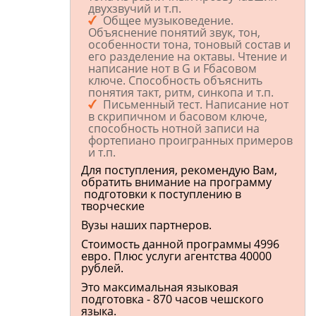
двухзвучий и т.п.
Общее музыковедение.
Объяснение понятий звук, тон,
особенности тона, тоновый состав и
его разделение на октавы. Чтение и
написание нот в G и Fбасовом
ключе. Способность объяснить
понятия такт, ритм, синкопа и т.п.
Письменный тест. Написание нот
в скрипичном и басовом ключе,
способность нотной записи на
фортепиано проигранных примеров
и т.п.
Для поступления, рекомендую Вам,
обратить внимание на программу
подготовки к поступлению в
творческие
Вузы наших партнеров.
Стоимость данной программы 4996
евро. Плюс услуги агентства 40000
рублей.
Это максимальная языковая
подготовка - 870 часов чешского
языка.