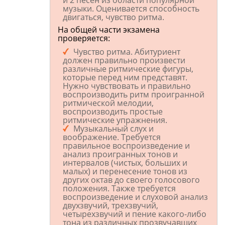
и 2 песен из области популярной
музыки. Оценивается способность
двигаться, чувство ритма.
На общей части экзамена
проверяется:
Чувство ритма. Абитуриент
должен правильно произвести
различные ритмические фигуры,
которые перед ним представят.
Нужно чувствовать и правильно
воспроизводить ритм проигранной
ритмической мелодии,
воспроизводить простые
ритмические упражнения.
Музыкальный слух и
воображение. Требуется
правильное воспроизведение и
анализ проигранных тонов и
интервалов (чистых, больших и
малых) и перенесение тонов из
других октав до своего голосового
положения. Также требуется
воспроизведение и слуховой анализ
двухзвучий, трехзвучий,
четырехзвучий и пение какого-либо
тона из различных прозвучавших