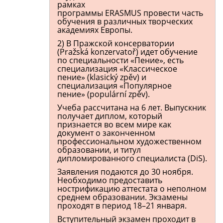
рамках
программы ERASMUS провести часть
обучения в различных творческих
академиях Европы.
2) В Пражской консерватории
(Pražská konzervatoř) идет обучение
по специальности «Пение», есть
специализация «Классическое
пение» (klasický zpěv) и
специализация «Популярное
пение» (populární zpěv).
Учеба рассчитана на 6 лет. Выпускник
получает диплом, который
признается во всем мире как
документ о законченном
профессиональном художественном
образовании, и титул
дипломированного специалиста (DiS).
Заявления подаются до 30 ноября.
Необходимо предоставить
нострификацию аттестата о неполном
среднем образовании. Экзамены
проходят в период 18–21 января.
Вступительный экзамен проходит в