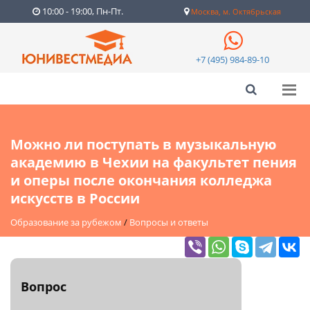
10:00 - 19:00, Пн-Пт.
Москва, м. Октябрьская
+7 (495) 984-89-10
Можно ли поступать в музыкальную
академию в Чехии на факультет пения
и оперы после окончания колледжа
искусств в России
Образование за рубежом
/
Вопросы и ответы
Вопрос