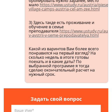
бронировать нужно заранее, место
мало
https://www.ustudy.ru/austria/piesen
village-camps-austria-cel-am-zee.html
3) Здесь такде есть проживание и
обучение в семье
преподавателя
https://www.ustudy.ru/aust
v-avstrii-v-seme-prepodavatelya.html
Какой из варинтов Вам более всего
понравился на первый взгляд? На
сколько недель в итоге готовы
поехать и в какие даты? По
выбранной программе я тогда
сделаю окончательный расчет на
нужный срок.
Задать свой вопрос