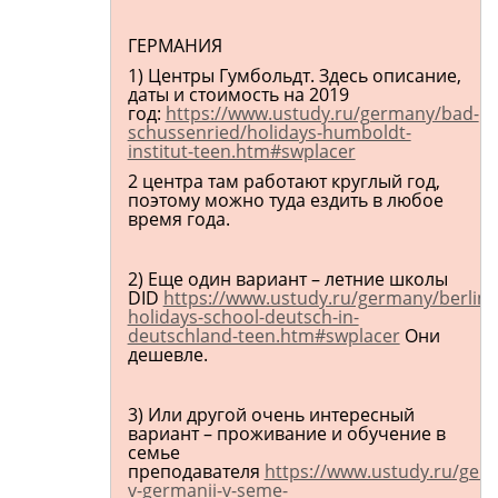
ГЕРМАНИЯ
1) Центры Гумбольдт. Здесь описание,
даты и стоимость на 2019
год:
https://www.ustudy.ru/germany/bad-
schussenried/holidays-humboldt-
institut-teen.htm#swplacer
2 центра там работают круглый год,
поэтому можно туда ездить в любое
время года.
2) Еще один вариант – летние школы
DID
https://www.ustudy.ru/germany/berlin
holidays-school-deutsch-in-
deutschland-teen.htm#swplacer
Они
дешевле.
3) Или другой очень интересный
вариант – проживание и обучение в
семье
преподавателя
https://www.ustudy.ru/ger
v-germanii-v-seme-