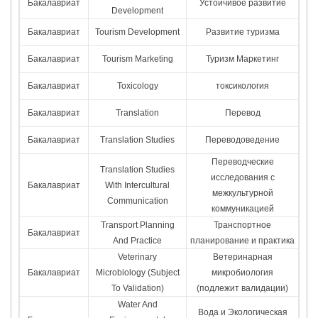
Бакалавриат
Устойчивое развитие
Development
Бакалавриат
Tourism Development
Развитие туризма
Бакалавриат
Tourism Marketing
Туризм Маркетинг
Бакалавриат
Toxicology
токсикология
Бакалавриат
Translation
Перевод
Бакалавриат
Translation Studies
Переводоведение
Переводческие
Translation Studies
исследования с
Бакалавриат
With Intercultural
межкультурной
Communication
коммуникацией
Transport Planning
Транспортное
Бакалавриат
And Practice
планирование и практика
Veterinary
Ветеринарная
Бакалавриат
Microbiology (Subject
микробиология
To Validation)
(подлежит валидации)
Water And
Вода и Экологическая