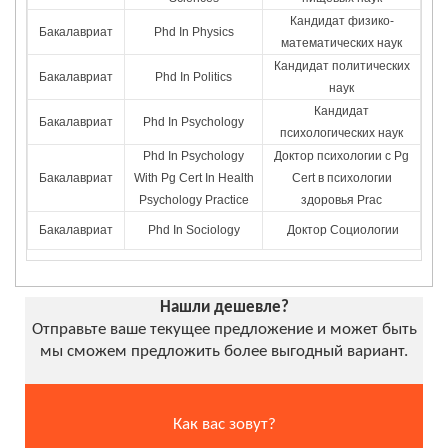
Кандидат физико-
Бакалавриат
Phd In Physics
математических наук
Кандидат политических
Бакалавриат
Phd In Politics
наук
Кандидат
Бакалавриат
Phd In Psychology
психологических наук
Phd In Psychology
Доктор психологии с Pg
Бакалавриат
With Pg Cert In Health
Cert в психологии
Psychology Practice
здоровья Prac
Бакалавриат
Phd In Sociology
Доктор Социологии
Нашли дешевле?
Отправьте ваше текущее предложение и может быть
мы сможем предложить более выгодный вариант.
Как вас зовут?