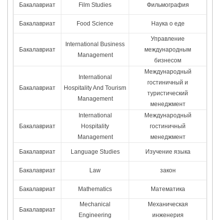
Бакалавриат
Film Studies
Фильмография
Бакалавриат
Food Science
Наука о еде
Управление
International Business
Бакалавриат
международным
Management
бизнесом
Международный
International
гостиничный и
Бакалавриат
Hospitality And Tourism
туристический
Management
менеджмент
International
Международный
Бакалавриат
Hospitality
гостиничный
Management
менеджмент
Бакалавриат
Language Studies
Изучение языка
Бакалавриат
Law
закон
Бакалавриат
Mathematics
Математика
Mechanical
Механическая
Бакалавриат
Engineering
инженерия