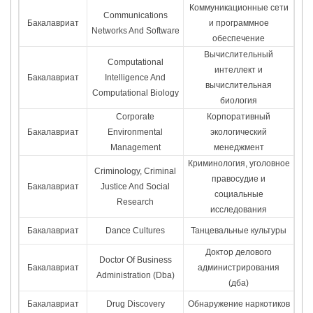
Коммуникационные сети
Communications
Бакалавриат
и программное
Networks And Software
обеспечение
Вычислительный
Computational
интеллект и
Бакалавриат
Intelligence And
вычислительная
Computational Biology
биология
Corporate
Корпоративный
Бакалавриат
Environmental
экологический
Management
менеджмент
Криминология, уголовное
Criminology, Criminal
правосудие и
Бакалавриат
Justice And Social
социальные
Research
исследования
Бакалавриат
Dance Cultures
Танцевальные культуры
Доктор делового
Doctor Of Business
Бакалавриат
администрирования
Administration (Dba)
(дба)
Бакалавриат
Drug Discovery
Обнаружение наркотиков