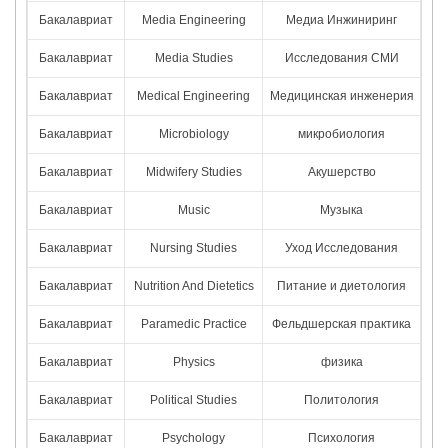
Бакалавриат
Media Engineering
Медиа Инжиниринг
Бакалавриат
Media Studies
Исследования СМИ
Бакалавриат
Medical Engineering
Медицинская инженерия
Бакалавриат
Microbiology
микробиология
Бакалавриат
Midwifery Studies
Акушерство
Бакалавриат
Music
Музыка
Бакалавриат
Nursing Studies
Уход Исследования
Бакалавриат
Nutrition And Dietetics
Питание и диетология
Бакалавриат
Paramedic Practice
Фельдшерская практика
Бакалавриат
Physics
физика
Бакалавриат
Political Studies
Политология
Бакалавриат
Psychology
Психология