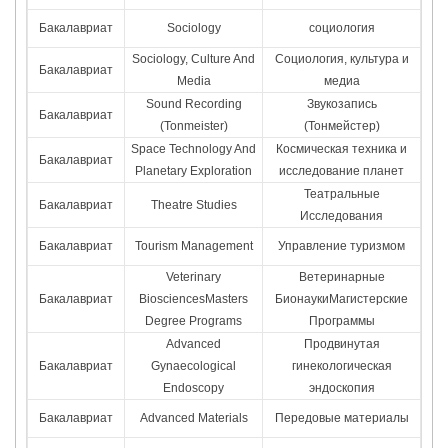
Бакалавриат
Sociology
социология
Sociology, Culture And
Социология, культура и
Бакалавриат
Media
медиа
Sound Recording
Звукозапись
Бакалавриат
(Tonmeister)
(Тонмейстер)
Space Technology And
Космическая техника и
Бакалавриат
Planetary Exploration
исследование планет
Театральные
Бакалавриат
Theatre Studies
Исследования
Бакалавриат
Tourism Management
Управление туризмом
Veterinary
Ветеринарные
Бакалавриат
BiosciencesMasters
БионаукиМагистерские
Degree Programs
Программы
Advanced
Продвинутая
Бакалавриат
Gynaecological
гинекологическая
Endoscopy
эндоскопия
Бакалавриат
Advanced Materials
Передовые материалы