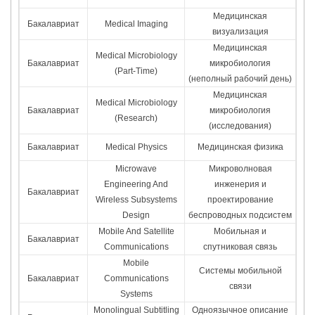
Медицинская
Бакалавриат
Medical Imaging
визуализация
Медицинская
Medical Microbiology
Бакалавриат
микробиология
(Part-Time)
(неполный рабочий день)
Медицинская
Medical Microbiology
Бакалавриат
микробиология
(Research)
(исследования)
Бакалавриат
Medical Physics
Медицинская физика
Microwave
Микроволновая
Engineering And
инженерия и
Бакалавриат
Wireless Subsystems
проектирование
Design
беспроводных подсистем
Mobile And Satellite
Мобильная и
Бакалавриат
Communications
спутниковая связь
Mobile
Системы мобильной
Бакалавриат
Communications
связи
Systems
Monolingual Subtitling
Одноязычное описание