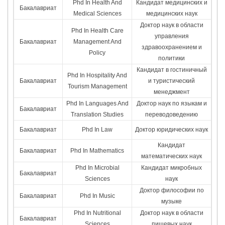
Phd In Health And
Кандидат медицинских и
Бакалавриат
Medical Sciences
медицинских наук
Доктор наук в области
Phd In Health Care
управления
Бакалавриат
Management And
здравоохранением и
Policy
политики
Кандидат в гостиничный
Phd In Hospitality And
Бакалавриат
и туристический
Tourism Management
менеджмент
Phd In Languages And
Доктор наук по языкам и
Бакалавриат
Translation Studies
переводоведению
Бакалавриат
Phd In Law
Доктор юридических наук
Кандидат
Бакалавриат
Phd In Mathematics
математических наук
Phd In Microbial
Кандидат микробных
Бакалавриат
Sciences
наук
Доктор философии по
Бакалавриат
Phd In Music
музыке
Phd In Nutritional
Доктор наук в области
Бакалавриат
Sciences
пищевых наук