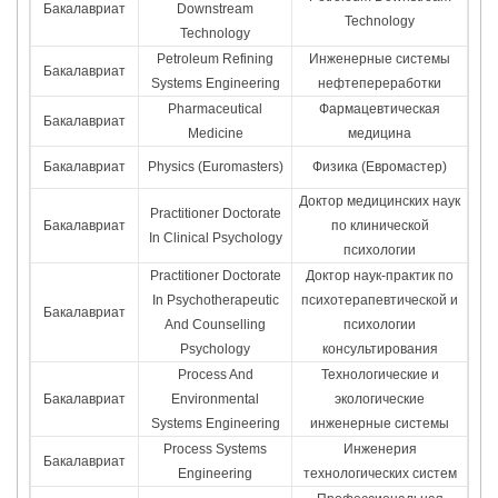
Бакалавриат
Downstream
Technology
Technology
Petroleum Refining
Инженерные системы
Бакалавриат
Systems Engineering
нефтепереработки
Pharmaceutical
Фармацевтическая
Бакалавриат
Medicine
медицина
Бакалавриат
Physics (Euromasters)
Физика (Евромастер)
Доктор медицинских наук
Practitioner Doctorate
Бакалавриат
по клинической
In Clinical Psychology
психологии
Practitioner Doctorate
Доктор наук-практик по
In Psychotherapeutic
психотерапевтической и
Бакалавриат
And Counselling
психологии
Psychology
консультирования
Process And
Технологические и
Бакалавриат
Environmental
экологические
Systems Engineering
инженерные системы
Process Systems
Инженерия
Бакалавриат
Engineering
технологических систем