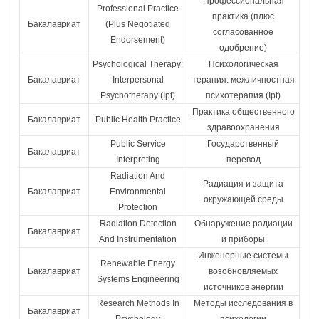
Профессиональная
Professional Practice
практика (плюс
Бакалавриат
(Plus Negotiated
согласованное
Endorsement)
одобрение)
Psychological Therapy:
Психологическая
Бакалавриат
Interpersonal
терапия: межличностная
Psychotherapy (Ipt)
психотерапия (Ipt)
Практика общественного
Бакалавриат
Public Health Practice
здравоохранения
Public Service
Государственный
Бакалавриат
Interpreting
перевод
Radiation And
Радиация и защита
Бакалавриат
Environmental
окружающей среды
Protection
Radiation Detection
Обнаружение радиации
Бакалавриат
And Instrumentation
и приборы
Инженерные системы
Renewable Energy
Бакалавриат
возобновляемых
Systems Engineering
источников энергии
Research Methods In
Методы исследования в
Бакалавриат
Psychology
психологии