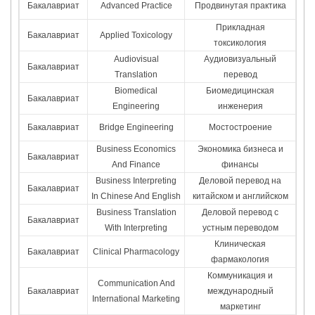
Бакалавриат
Advanced Practice
Продвинутая практика
Прикладная
Бакалавриат
Applied Toxicology
токсикология
Audiovisual
Аудиовизуальный
Бакалавриат
Translation
перевод
Biomedical
Биомедицинская
Бакалавриат
Engineering
инженерия
Бакалавриат
Bridge Engineering
Мостостроение
Business Economics
Экономика бизнеса и
Бакалавриат
And Finance
финансы
Business Interpreting
Деловой перевод на
Бакалавриат
In Chinese And English
китайском и английском
Business Translation
Деловой перевод с
Бакалавриат
With Interpreting
устным переводом
Клиническая
Бакалавриат
Clinical Pharmacology
фармакология
Коммуникация и
Communication And
Бакалавриат
международный
International Marketing
маркетинг