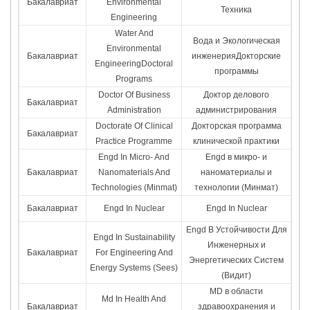
Бакалавриат
Environmental
Техника
Engineering
Water And
Вода и Экологическая
Environmental
Бакалавриат
инженерияДокторские
EngineeringDoctoral
программы
Programs
Doctor Of Business
Доктор делового
Бакалавриат
Administration
администрирования
Doctorate Of Clinical
Докторская программа
Бакалавриат
Practice Programme
клинической практики
Engd In Micro- And
Engd в микро- и
Бакалавриат
Nanomaterials And
наноматериалы и
Technologies (Minmat)
технологии (Минмат)
Бакалавриат
Engd In Nuclear
Engd In Nuclear
Engd В Устойчивости Для
Engd In Sustainability
Инженерных и
Бакалавриат
For Engineering And
Энергетических Систем
Energy Systems (Sees)
(Видит)
MD в области
Md In Health And
Бакалавриат
здравоохранения и