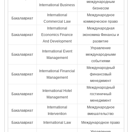
международным
International Business
бизнесом
International
Международное
Бакалавриат
Commercial Law
коммерческое право
International
Международная
Бакалавриат
Economics Finance
экономика Финансы и
And Development
развитие
Управление
International Event
Бакалавриат
международными
Management
событиями
Международный
International Financial
Бакалавриат
финансовый
Management
менеджмент
Международный
International Hotel
Бакалавриат
гостиничный
Management
менеджмент
International
Международное
Бакалавриат
Intervention
вмешательство
Бакалавриат
International Law
Международное право
Управление