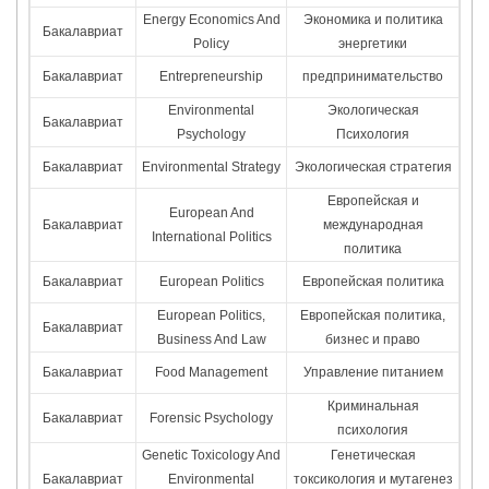
Energy Economics And
Экономика и политика
Бакалавриат
Policy
энергетики
Бакалавриат
Entrepreneurship
предпринимательство
Environmental
Экологическая
Бакалавриат
Psychology
Психология
Бакалавриат
Environmental Strategy
Экологическая стратегия
Европейская и
European And
Бакалавриат
международная
International Politics
политика
Бакалавриат
European Politics
Европейская политика
European Politics,
Европейская политика,
Бакалавриат
Business And Law
бизнес и право
Бакалавриат
Food Management
Управление питанием
Криминальная
Бакалавриат
Forensic Psychology
психология
Genetic Toxicology And
Генетическая
Бакалавриат
Environmental
токсикология и мутагенез