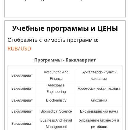
Учебные программы и ЦЕНЫ
Отобразить стоимость программ в:
RUB/
USD
Программы - Бакалавриат
Accounting And
Бухгалтерский учет и
Бакалавриат
Finance
финансы
Aerospace
Бакалавриат
Аэрокосмическая техника
Engineering
Бакалавриат
Biochemistry
биохимия
Бакалавриат
Biomedical Science
Биомедицинская наука
Business And Retail
Управление бизнесом и
Бакалавриат
Management
ритейлом