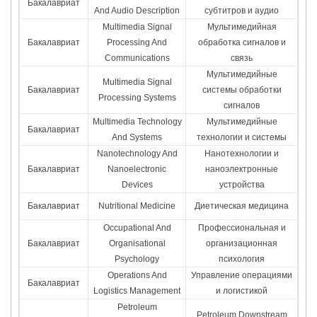
Бакалавриат
And Audio Description
субтитров и аудио
Multimedia Signal
Мультимедийная
Бакалавриат
Processing And
обработка сигналов и
Communications
связь
Мультимедийные
Multimedia Signal
Бакалавриат
системы обработки
Processing Systems
сигналов
Multimedia Technology
Мультимедийные
Бакалавриат
And Systems
технологии и системы
Nanotechnology And
Нанотехнологии и
Бакалавриат
Nanoelectronic
наноэлектронные
Devices
устройства
Бакалавриат
Nutritional Medicine
Диетическая медицина
Occupational And
Профессиональная и
Бакалавриат
Organisational
организационная
Psychology
психология
Operations And
Управление операциями
Бакалавриат
Logistics Management
и логистикой
Petroleum
Petroleum Downstream