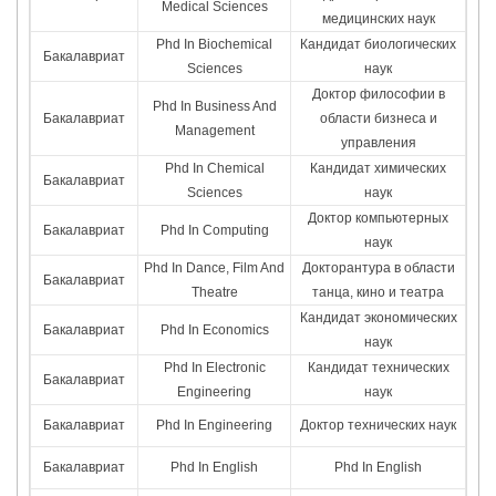
Medical Sciences
медицинских наук
Phd In Biochemical
Кандидат биологических
Бакалавриат
Sciences
наук
Доктор философии в
Phd In Business And
Бакалавриат
области бизнеса и
Management
управления
Phd In Chemical
Кандидат химических
Бакалавриат
Sciences
наук
Доктор компьютерных
Бакалавриат
Phd In Computing
наук
Phd In Dance, Film And
Докторантура в области
Бакалавриат
Theatre
танца, кино и театра
Кандидат экономических
Бакалавриат
Phd In Economics
наук
Phd In Electronic
Кандидат технических
Бакалавриат
Engineering
наук
Бакалавриат
Phd In Engineering
Доктор технических наук
Бакалавриат
Phd In English
Phd In English