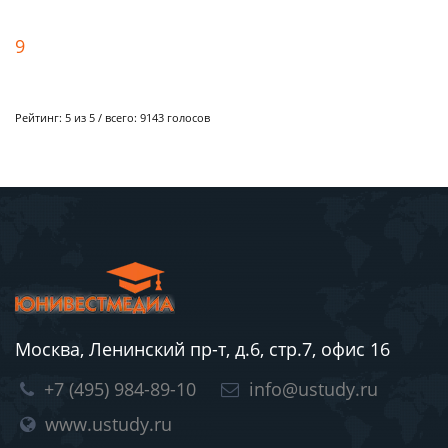
9
Рейтинг:
5
из 5 / всего:
9143
голосов
Москва, Ленинский пр-т, д.6, стр.7, офис 16
+7 (495) 984-89-10
info@ustudy.ru
www.ustudy.ru