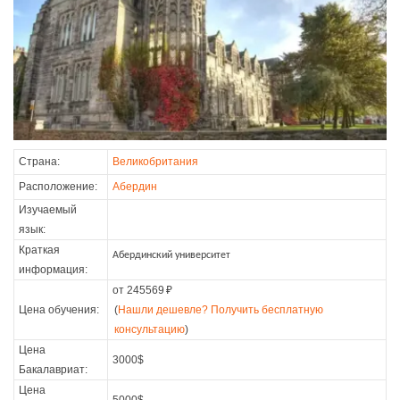
Страна:
Великобритания
Расположение:
Абердин
Изучаемый
язык:
Краткая
Абердинский университет
информация:
от 245569
₽
Цена обучения:
(
Нашли дешевле? Получить бесплатную
консультацию
)
Цена
3000$
Бакалавриат:
Цена