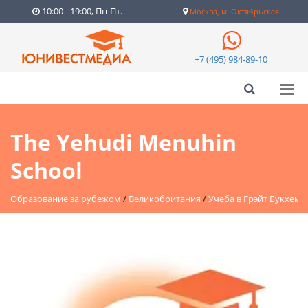
10:00 - 19:00, Пн-Пт.
Москва, м. Октябрьская
+7 (495) 984-89-10
The Yehudi Menuhin
School
Образование за рубежом
/
Великобритания
/
Учеба в Грэйт Букхем