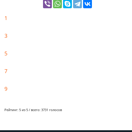
1
3
5
7
9
Рейтинг:
5
из 5 / всего:
3731
голосов