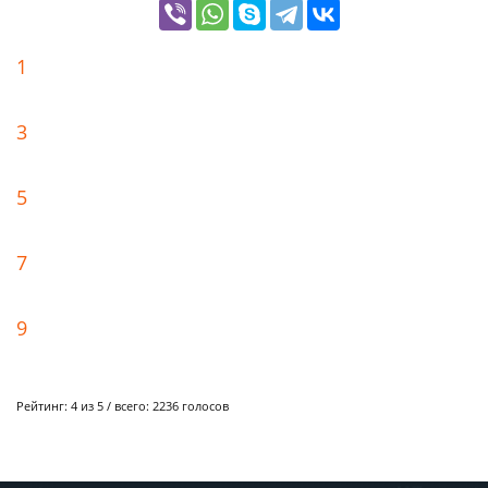
1
3
5
7
9
Рейтинг:
4
из 5 / всего:
2236
голосов