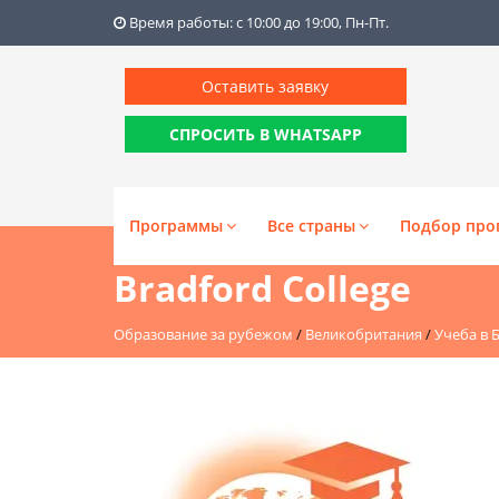
Время работы: с 10:00 до 19:00, Пн-Пт.
Оставить заявку
СПРОСИТЬ В WHATSAPP
Программы
Все страны
Подбор про
Bradford College
Образование за рубежом
/
Великобритания
/
Учеба в 