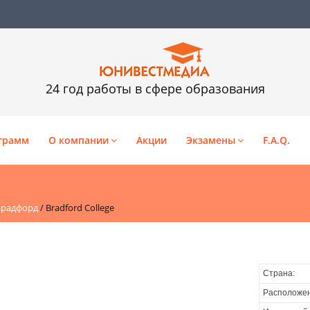
24 год работы в сфере образования
грамм
О компании
Акции
Экзамены
F.A.Q.
Брадфорд
/
Bradford College
Страна:
Расположен