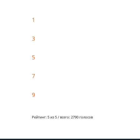
1
3
5
7
9
Рейтинг:
5
из 5 / всего:
2790
голосов