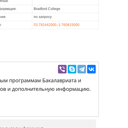
язык:
формация:
Bradford College
ния:
по запросу
:
53.792442000,-1.760815000
бным программам Бакалавриата и
нтов и дополнительную информацию.