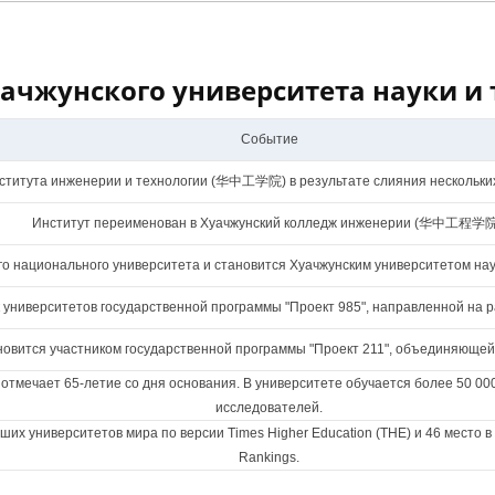
ачжунского университета науки и
Событие
ститута инженерии и технологии (华中工学院) в результате слияния нескольких
Институт переименован в Хуачжунский колледж инженерии (华中工程学院
ого национального университета и становится Хуачжунским университетом 
 университетов государственной программы "Проект 985", направленной на р
новится участником государственной программы "Проект 211", объединяющей 
gy отмечает 65-летие со дня основания. В университете обучается более 50 0
исследователей.
их университетов мира по версии Times Higher Education (THE) и 46 место в 
Rankings.