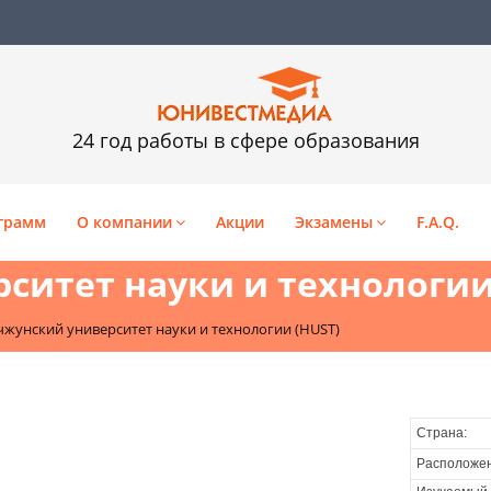
24 год работы в сфере образования
грамм
О компании
Акции
Экзамены
F.A.Q.
ситет науки и технологии
чжунский университет науки и технологии (HUST)
Страна:
Расположен