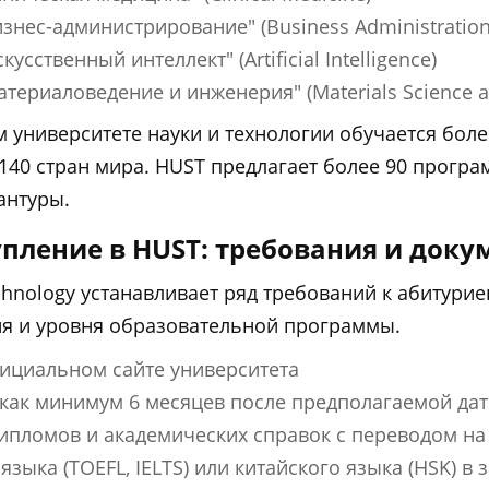
нес-администрирование" (Business Administration
ственный интеллект" (Artificial Intelligence)
ериаловедение и инженерия" (Materials Science a
 университете науки и технологии обучается более
140 стран мира. HUST предлагает более 90 програ
антуры.
пление в HUST: требования и доку
echnology устанавливает ряд требований к абитури
ия и уровня образовательной программы.
ициальном сайте университета
 как минимум 6 месяцев после предполагаемой да
пломов и академических справок с переводом на 
языка (TOEFL, IELTS) или китайского языка (HSK) в