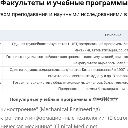
Факультеты и учебные программы
твом преподавания и научными исследованиями в 
Описание
e
Один из крупнейших факультетов HUST, предлагающий программы бак
механики, автоматизации, робот
Готовит специалистов в области электроники, телекоммуникаций, компью
на факультете обучалось более 
Один из ведущих медицинских факультетов Китая, основанный в 1907 г
стоматологии, сестринскому делу и др. В состав
s
Готовит специалистов в области экономики, финансов, бухгалтерско
Предлагает программы бакалавриата, маг
Популярные учебные программы в 华中科技大学
иностроение" (Mechanical Engineering)
троника и информационные технологии" (Electronic
ическая медицина" (Clinical Medicine)