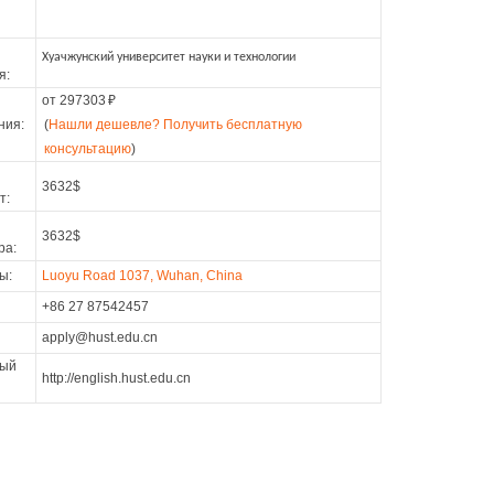
Хуачжунский университет науки и технологии
я:
от 297303
₽
ния:
(
Нашли дешевле? Получить бесплатную
консультацию
)
3632$
т:
3632$
ра:
ы:
Luoyu Road 1037, Wuhan, China
+86 27 87542457
apply@hust.edu.cn
ый
http://english.hust.edu.cn