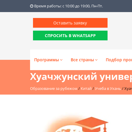
Время работы: с 10:00 до 19:00, Пн-Пт.
Оставить заявку
СПРОСИТЬ В WHATSAPP
Программы
Все страны
Подбор про
Хуачжунский универ
Образование за рубежом
/
Китай
/
Учеба в Ухань
/
Хуа