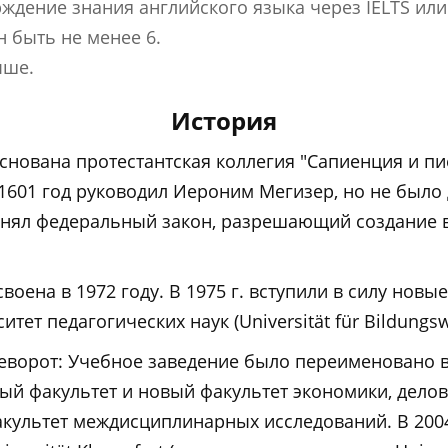
ждение знания английского языка через IELTS или
н быть не менее 6.
ыше.
История
 основана протестантская коллегия "Сапиенция и пи
 1601 год руководил Иероним Мегизер, но не было
инял федеральный закон, разрешающий создание в
воена в 1972 году. В 1975 г. вступили в силу нов
ет педагогических наук (Universität für Bildungsw
ворот: Учебное заведение было переименовано в У
ный факультет и новый факультет экономики, дел
акультет междисциплинарных исследований. В 2004