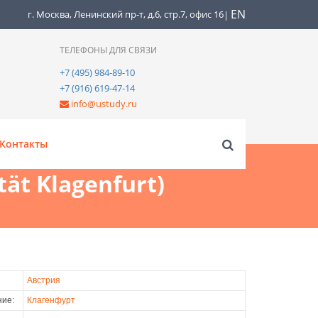
EN
г. Москва, Ленинский пр-т, д.6, стр.7, офис 16
|
ТЕЛЕФОНЫ ДЛЯ СВЯЗИ
+7 (495) 984-89-10
+7 (916) 619-47-14
info@ustudy.ru
Контакты
ät Klagenfurt)
Австрия
ие:
Клагенфурт