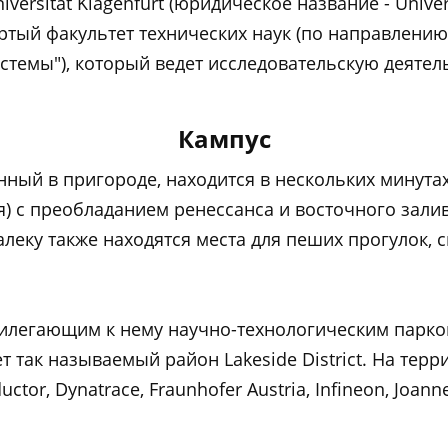
rsität Klagenfurt (юридическое название - Universit
ертый факультет технических наук (по направлен
стемы"), который ведет исследовательскую деятель
Кампус
нный в пригороде, находится в нескольких минута
) с преобладанием ренессанса и восточного залив
алеку также находятся места для пеших прогулок, 
илегающим к нему научно-технологическим парком 
 так называемый район Lakeside District. На тер
ctor, Dynatrace, Fraunhofer Austria, Infineon, Joan