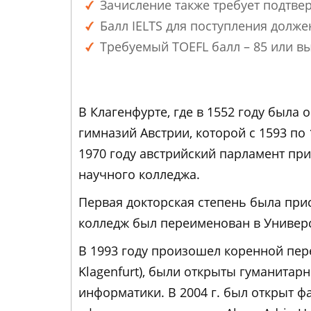
Зачисление также требует подтвер
Балл IELTS для поступления долже
Требуемый TOEFL балл – 85 или в
В Клагенфурте, где в 1552 году была
гимназий Австрии, которой с 1593 по
1970 году австрийский парламент пр
научного колледжа.
Первая докторская степень была прис
колледж был переименован в Университ
В 1993 году произошел коренной пере
Klagenfurt), были открыты гуманитар
информатики. В 2004 г. был открыт ф