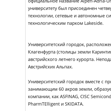
официальное название Alpen-Adria-Unive
университету был присоединен четв
технологии, сетевые и автономные си
технологическим парком Lakeside.
Университетский городок, расположе
Клагенфурта (столицы земли Каринтия
австрийского летнего курорта. Непод
Австрийских Альпах.
Университетский городок вместе с пр
занимающим 60 акров земли, образует
компании, как ASFINAG, CISC Semicondu
PharmTElligent и SKIDATA.