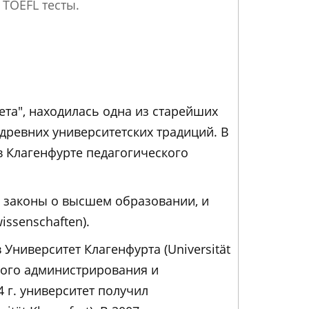
 TOEFL тесты.
ета", находилась одна из старейших
 древних университетских традиций. В
 Клагенфурте педагогического
ые законы о высшем образовании, и
issenschaften).
ниверситет Клагенфурта (Universität
ового администрирования и
 г. университет получил