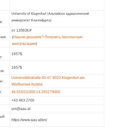
University of Klagenfurt (Альпийско адриатический
университет Клагенфурта)
я:
от 135636
₽
ния:
(
Нашли дешевле? Получить бесплатную
консультацию
)
1657$
т:
1657$
ра:
Universitätsstraße 65-67 9020 Klagenfurt am
ы:
Wörthersee Austria
:
46.616311000,14.265279000
+43 463 2700
uni@aau.at
ый
https://www.aau.at/en/