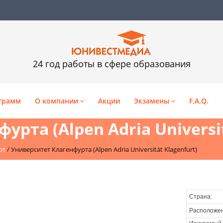
24 год работы в сфере образования
грамм
О компании
Акции
Экзамены
F.A.Q.
рта (Alpen Adria Universit
рт
/
Университет Клагенфурта (Alpen Adria Universität Klagenfurt)
Страна:
Расположен