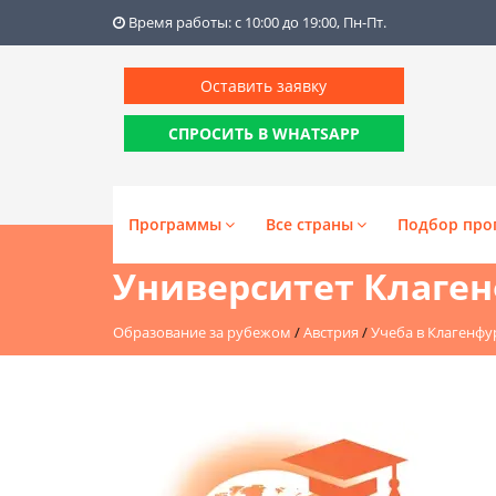
Время работы: с 10:00 до 19:00, Пн-Пт.
Оставить заявку
СПРОСИТЬ В WHATSAPP
Программы
Все страны
Подбор про
Университет Клагенфу
Образование за рубежом
/
Австрия
/
Учеба в Клагенфу