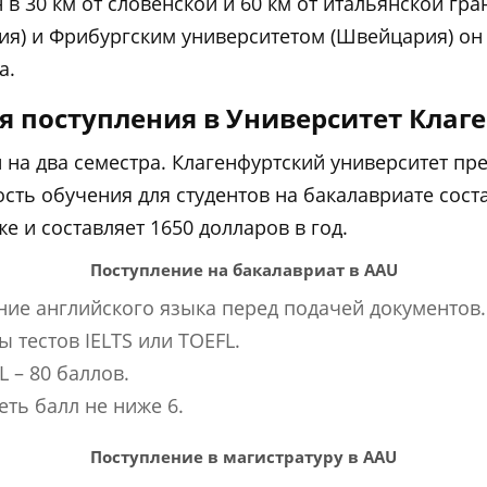
в 30 км от словенской и 60 км от итальянской гр
ия) и Фрибургским университетом (Швейцария) он
а.
я поступления в Университет Клаг
 на два семестра. Клагенфуртский университет пр
сть обучения для студентов на бакалавриате соста
е и составляет 1650 долларов в год.
Поступление на бакалавриат в AAU
ние английского языка перед подачей документов.
 тестов IELTS или TOEFL.
 – 80 баллов.
ть балл не ниже 6.
Поступление в магистратуру в AAU