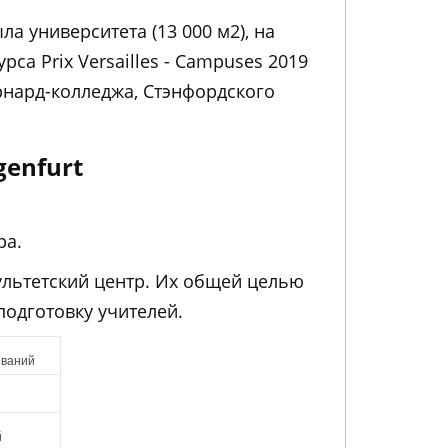
а университета (13 000 м2), на
са Prix Versailles - Campuses 2019
рнард-колледжа, Стэнфордского
genfurt
ра.
культетский центр. Их общей целью
одготовку учителей.
ований
й