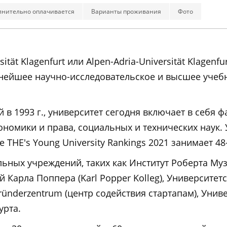
лнительно оплачивается
Варианты проживания
Фото
ität Klagenfurt или Alpen-Adria-Universität Klagenf
пнейшее научно-исследовательское и высшее учебн
 в 1993 г., университет сегодня включает в себя ф
ономики и права, социальных и технических наук.
 THE's Young University Rankings 2021 занимает 48
альных учреждений, таких как Институт Роберта Му
 Карла Поппера (Karl Popper Kolleg), Университет
ründerzentrum (центр содействия стартапам), Унив
урта.