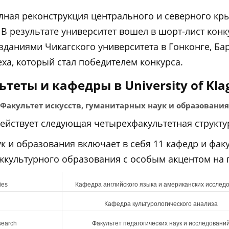
лная реконструкция центрального и северного крыл
 результате университет вошел в шорт-лист конкур
зданиями Чикагского университета в Гонконге, Ба
еха, который стал победителем конкурса.
теты и кафедры в University of Kla
Факультет искусств, гуманитарных наук и образования
 действует следующая четырехфакультетная структу
ук и образования включает в себя 11 кафедр и фа
жкультурного образования с особым акцентом на п
ies
Кафедра английского языка и американских исслед
Кафедра культурологического анализа
search
Факультет педагогических наук и исследовани