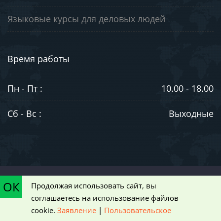
Языковые курсы для деловых людей
Время работы
Пн - Пт :
10.00 - 18.00
Сб - Вс :
Выходные
©2003-2026. ООО "ЮниВестМедиа". Информация на сайте носит
ОК
Продолжая использовать сайт, вы
ознакомительный характер и не является публичной офертой,
соглашаетесь на использование файлов
определяемой положениями статьи 437 Гражданского кодекса РФ
cookie.
Заявление
|
Пользовательское
|
Пользовательское соглашение