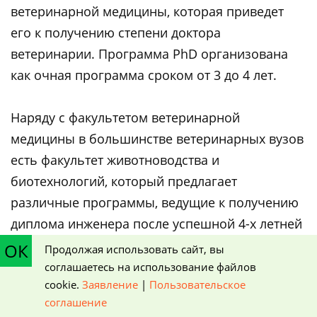
ветеринарной медицины, которая приведет
его к получению степени доктора
ветеринарии. Программа PhD организована
как очная программа сроком от 3 до 4 лет.
Наряду с факультетом ветеринарной
медицины в большинстве ветеринарных вузов
есть факультет животноводства и
биотехнологий, который предлагает
различные программы, ведущие к получению
диплома инженера после успешной 4-х летней
учебы.
ОК
Продолжая использовать сайт, вы
соглашаетесь на использование файлов
Программа бакалавра по специальности
cookie.
Заявление
|
Пользовательское
"Наука о животных и биотехнология"
:
соглашение